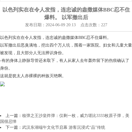
以色列实在在令人发指，连忠诚的盎撒媒体BBC忍不住
爆料。 以军撤出后
发布日期：2024-06-09 20:13 点击次数：227
以色列实在在令人发指，连忠诚的盎撒媒体BBC忍不住爆料。
以军撤出后恶臭满地，挖出四个万人坑，围着一家医院。妇女和儿童大量
被发现，且大部分人无法辨识身份。
-有的身体上静脉导管还未取下，有人从家人去年轰炸留下的伤痕确认了
身份。
这就是犹太人赤裸裸的种族灭绝啊。 ​​​
上一篇：
核弹之王沙皇炸弹：仅剩一枚，威力堪比3333枚原子弹，美
国很忌惮
下一篇：
武汉东湖端午文化节启幕 游客沉浸式“品”传统