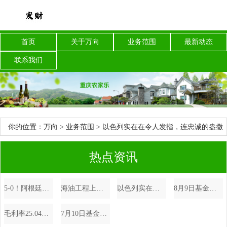
首页
关于万向
业务范围
最新动态
联系我们
你的位置：
万向
>
业务范围
> 以色列实在在令人发指，连忠诚的盎撒
媒体BBC忍不住爆料。 以军撤出后
热点资讯
5-0！阿根廷队踢疯了，最大争冠优势浮现，梅西有望大赛四连冠
海油工程上半年净现金流为25.98亿元同比增长148.06%
以色列实在在令人发指，连忠诚的盎撒媒体BBC忍不住爆料。 以军撤出后
8月9日基金净值：永赢迅利中高等级短债A最新净值1.0627，跌0.02%
毛利率25.04%！问界汽车，让赛力斯+华为半年赚了近40亿
7月10日基金净值：汇添富移动互联股票A最新净值1.385，涨0.8%