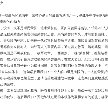
火
在一切高尚的感情中，荣誉心是人的最高尚感情之一，是战争中使军队获
奉献的内动力。
，没有一支不是崇尚荣誉、追求荣誉的。正如朱德同志曾说：“部队中人
是无数先辈崇尚荣誉创造荣誉的历史。崇尚荣誉的军队，才能前赴后继，
、是功绩的标志，历来被一代代官兵所赞颂与追求。第82集团军某旅通信
誉感作为立德树人、为战育人的重要内容，通过营史教育、培树典型、营
厚氛围是不可或缺的。一枚军功章、一面锦旗、一棵“荣誉树”，都凝结
廊，展示官兵们锐意进取换来的荣誉成果；在重大节日、纪念日举行隆重
荣誉从抽象符号转化为精神图腾，让官兵们时刻处在荣誉的激励之中，不
荣誉从集体来。”这句话启示我们：一个人的力量是有限的，个人的荣誉
织参观英模单位荣誉室，邀请老英雄讲述战斗故事，让官兵们直观地感受
己的荣誉。
楼，素质就是稳固的基石。唯有备战打仗能力过硬，确保一出手就能决战
功的秘诀。这启示我们：要把练强过硬的本领作为赢得荣誉的前提，确保