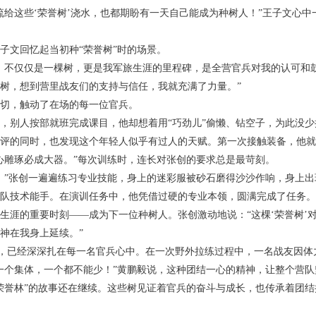
流给这些‘荣誉树’浇水，也都期盼有一天自己能成为种树人！”王子文心
子文回忆起当初种“荣誉树”时的场景。
，不仅仅是一棵树，更是我军旅生涯的里程碑，是全营官兵对我的认可和鼓
树，想到营里战友们的支持与信任，我就充满了力量。”
切，触动了在场的每一位官兵。
，别人按部就班完成课目，他却想着用“巧劲儿”偷懒、钻空子，为此没少
评的同时，也发现这个年轻人似乎有过人的天赋。第一次接触装备，他就
心雕琢必成大器。”每次训练时，连长对张创的要求总是最苛刻。
！”张创一遍遍练习专业技能，身上的迷彩服被砂石磨得沙沙作响，身上
队技术能手。在演训任务中，他凭借过硬的专业本领，圆满完成了任务。
生涯的重要时刻——成为下一位种树人。张创激动地说：“这棵‘荣誉树’
神在我身上延续。”
系”，已经深深扎在每一名官兵心中。在一次野外拉练过程中，一名战友因
一个集体，一个都不能少！”黄鹏毅说，这种团结一心的精神，让整个营队
荣誉林”的故事还在继续。这些树见证着官兵的奋斗与成长，也传承着团