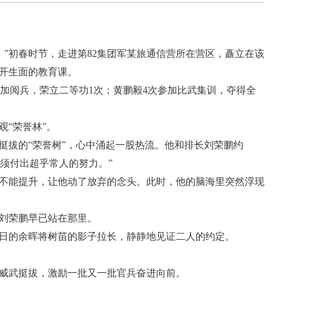
”初春时节，走进第82集团军某旅通信营所在营区，矗立在该
别开生面的教育课。
加阅兵，荣立二等功1次；黄鹏毅4次参加比武集训，夺得全
“荣誉林”。
挺拔的“荣誉树”，心中涌起一股热流。他和排长刘荣鹏约
必须付出超乎常人的努力。”
迟不能提升，让他动了放弃的念头。此时，他的脑海里突然浮现
，刘荣鹏早已站在那里。
落日的余晖将树苗的影子拉长，静静地见证二人的约定。
样威武挺拔，激励一批又一批官兵奋进向前。