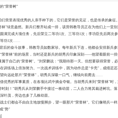
的“荣誉树”
咱们营里表现优秀的人亲手种下的，它们是荣誉的见证，也是传承的象征。
誉林”绿意盎然。新兵们整齐站成一排，该营韩教导员正在为他们上一堂
圆满完成大项任务，先后荣立二等功1次、三等功1次；李功臣先后两次参
等功1次……
”背后的奋斗故事，韩教导员如数家珍。每年新兵下连，他都会安排新兵参观
“荣誉林”前的场景，当时还是新兵的胡秀兵印象深刻——他望着眼前一排
棵属于自己的‘荣誉树’。”刘荣鹏说：“我期待那一天。但想要获得荣誉，
在训练场上倍加努力。一次战术训练中，因为动作总是“卡壳”，成绩迟
望向远处那片“荣誉林”，胡秀兵深吸一口气，继续向前爬去……
借优秀的军事素质，在各项比武中摘金夺银。当胡秀兵来到“荣誉林”时
誉时刻！”胡秀兵从刘荣鹏手中接过一株幼苗，二人合力将其栽进树坑。
深叶茂，旁边也多了几株幼苗。
战士们都会不由自主地放慢脚步，望一眼那片“荣誉林”。它们像哨兵一
成“势”
起