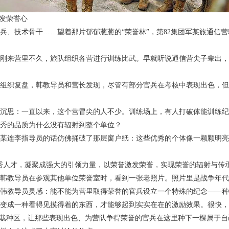
激发荣誉心
兵、技术骨干……望着那片郁郁葱葱的“荣誉林”，第82集团军某旅通信
导员刚来营里不久，旅队组织各营进行训练比武。早就听说通信营尖子辈出
组织复盘，韩教导员和营长发现，尽管有部分官兵在考核中表现出色，但
沉思：一直以来，这个营冒尖的人不少。训练场上，有人打破体能训练纪
秀的品质为什么没有辐射到整个单位？
某连李指导员的话仿佛捅破了那层窗户纸：这些优秀的个体像一颗颗明亮
秀人才，凝聚成强大的引领力量，以荣誉激发荣誉，实现荣誉的辐射与传
韩教导员在参观其他单位荣誉室时，看到一张老照片。照片里是战争年代
韩教导员灵感：能不能为营里取得荣誉的官兵设立一个特殊的纪念——种
变成一种看得见摸得着的东西，才能够起到实实在在的激励效果。很快，“
”栽种区，让那些表现出色、为营队争得荣誉的官兵在这里种下一棵属于自