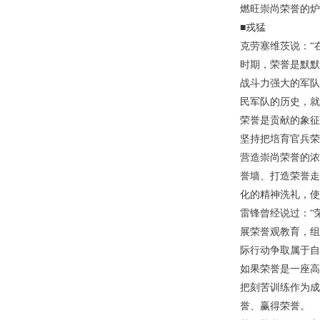
燃旺崇尚荣誉的炉
■戎猛
克劳塞维茨说：“
时期，荣誉是默默
战斗力强大的军队
民军队的历史，就
荣誉是贡献的象征
坚持把培育官兵荣
营造崇尚荣誉的浓
誉墙、打造荣誉走
化的精神洗礼，使
雷锋曾经说过：“
展荣誉观教育，组
际行动争取属于自
如果荣誉是一座高
把刻苦训练作为成
誉、赢得荣誉。