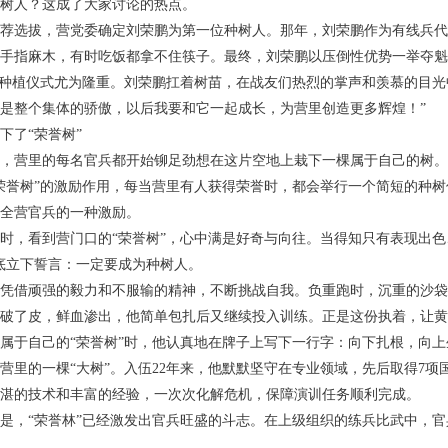
树人？这成了大家讨论的热点。
荐选拔，营党委确定刘荣鹏为第一位种树人。那年，刘荣鹏作为有线兵代
手指麻木，有时吃饭都拿不住筷子。最终，刘荣鹏以压倒性优势一举夺魁
的种植仪式尤为隆重。刘荣鹏扛着树苗，在战友们热烈的掌声和羡慕的目光
是整个集体的骄傲，以后我要和它一起成长，为营里创造更多辉煌！”
下了“荣誉树”
，营里的每名官兵都开始铆足劲想在这片空地上栽下一棵属于自己的树。
荣誉树”的激励作用，每当营里有人获得荣誉时，都会举行一个简短的种
全营官兵的一种激励。
时，看到营门口的“荣誉树”，心中满是好奇与向往。当得知只有表现出色
底立下誓言：一定要成为种树人。
凭借顽强的毅力和不服输的精神，不断挑战自我。负重跑时，沉重的沙袋
破了皮，鲜血渗出，他简单包扎后又继续投入训练。正是这份执着，让黄
属于自己的“荣誉树”时，他认真地在牌子上写下一行字：向下扎根，向上
营里的一棵“大树”。入伍22年来，他默默坚守在专业领域，先后取得7
湛的技术和丰富的经验，一次次化解危机，保障演训任务顺利完成。
是，“荣誉林”已经激发出官兵旺盛的斗志。在上级组织的练兵比武中，官