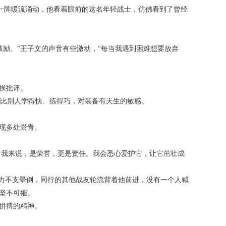
中一阵暖流涌动，他看着眼前的这名年轻战士，仿佛看到了曾经
励。”王子文的声音有些激动，“每当我遇到困难想要放弃
挨批评。
比别人学得快、练得巧，对装备有天生的敏感。
出现多处淤青。
对我来说，是荣誉，更是责任。我会悉心爱护它，让它茁壮成
体力不支晕倒，同行的其他战友轮流背着他前进，没有一个人喊
坚不可摧。
结拼搏的精神。