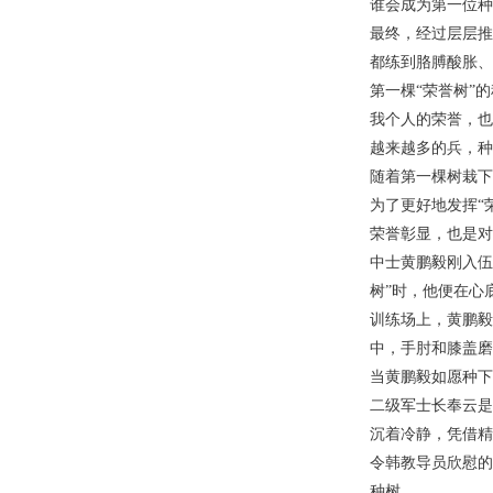
谁会成为第一位种
最终，经过层层推
都练到胳膊酸胀、
第一棵“荣誉树”
我个人的荣誉，也
越来越多的兵，种
随着第一棵树栽下
为了更好地发挥“
荣誉彰显，也是对
中士黄鹏毅刚入伍
树”时，他便在心
训练场上，黄鹏毅
中，手肘和膝盖磨
当黄鹏毅如愿种下
二级军士长奉云是
沉着冷静，凭借精
令韩教导员欣慰的
种树。