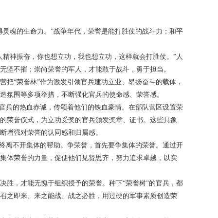
得灵魂的生命力。”战争年代，荣誉是能打胜仗的战斗力；和平
人精神振奋，你也想立功，我也想立功，这样就会打胜仗。”人
无坚不摧；崇尚荣誉的军人，才能敢于战斗，勇于担当。
营把“荣誉林”作为激发引领官兵建功立业、昂扬奋斗的载体，
造氛围等多项举措，不断强化官兵的使命感、荣誉感。
着官兵的热血赤诚，传颂着他们的铁血豪情。在部队营区设置荣
的荣誉仪式，为立功受奖的官兵颁发奖章、证书。这些具象
断增强对荣誉的认同感和归属感。
始终离不开集体的帮助。争荣誉，首先要争集体的荣誉。通过开
集体荣誉的力量，促使他们见贤思齐，努力追求卓越，以实
决胜，才能无愧于组织授予的荣誉。种下“荣誉树”的官兵，都
召之即来、来之能战、战之必胜，用过硬的军事素质创造荣