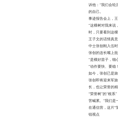
诉他：“我们会轮
的自己。
事迹报告会上，王
“这棵树对我来说
时，只要看到这棵
王子文的话情真意
中士张创刚入伍时
张创的连长嘴上批
“是棵好苗子，细
“动作要快、要稳
如今，张创已是旅
张创即将迎来军旅
长，也让荣誉的精
“荣誉树”的“根
苦喊累。“我们是
在通信营，这片“
锐视点