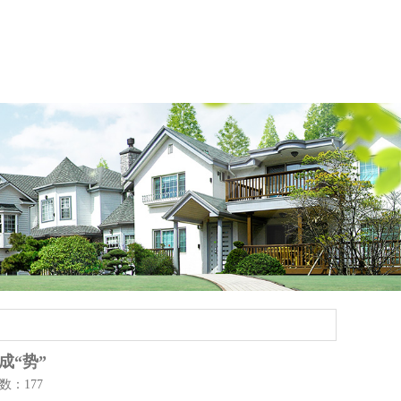
成“势”
次数：177