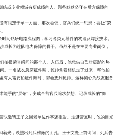
在训练或专业领域有所成绩的人。那些默默坚守在后方保障的
没有限定于单一方面。那次会议，官兵们统一思想：要让“荣
多。
余时间钻研电路流程图，学习各类元器件的构造及焊接技术。
步成长为连队电力保障的骨干。虽然不是在主要专业岗位，
们拍摄荣誉瞬间的那个人。入伍后，他凭借自己对摄影的热
间。一名战友急需证件照，甄帅拿着相机走了过来，帮他拍
连里有人需要拍证件照时，都会想到甄帅。这样倾心为战友服务
术能手的“展馆”，变成全营官兵追求梦想、记录成长的“舞
，营队邀请王子文回老单位作事迹报告。走进营区时，他的目光
下闪着光，映照出列兵稚嫩的面孔。王子文走上前询问，列兵告