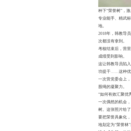
种下“荣誉树”，
专业能手、精武标
地。
2018年，韩教
次都没有拿到。
考核结束后，营里
成绩受到影响。
这让韩教导员陷入
功提干……这种优
一次营党委会上，
股绳的凝聚力。
“如何有效汇聚优
一次偶然的机会，
树。这张照片给了
要把荣誉具象化，
地划定为“荣誉林