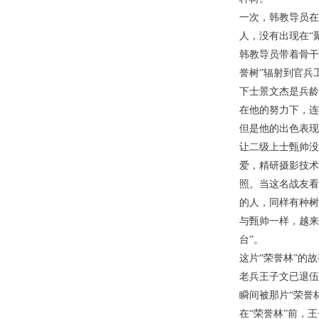
一次，韩教导员在
人，没有出现在“
韩教导员带着骨干
誉树”辐射到官兵
下士景文杰是兵龄
在他的努力下，连
但是他的出色表现
让二级上士甄帅没
爱，精研摄影技术
照。当这名战友看
的人，同样有种树
与甄帅一样，越来
台”。
这片“荣誉林”的
老兵王子文已退伍
瞬间被那片“荣誉
在“荣誉林”前，