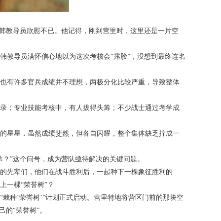
营韩教导员欣慰不已。他记得，刚到营里时，这里还是一片空
，韩教导员满怀信心地以为这次考核会“露脸”，没想到最终连名
也有许多官兵成绩并不理想，两极分化比较严重，导致整体
录；专业技能考核中，有人拔得头筹；不少战士通过考学成
的星星，虽然成绩斐然，但各自闪耀，整个集体缺乏拧成一
承？”这个问号，成为营队亟待解决的关键问题。
的先辈们，他们在战斗胜利后，一起种下一棵象征胜利的
上一棵“荣誉树”？
栽种‘荣誉树’”计划正式启动。营里特地将营区门前的那块空
己的“荣誉树”。