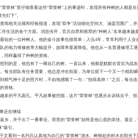
“荣誉林”里仔细查看这些“荣誉树”上的事迹时，发现所有种树的人都是
聚光灯下”。
查阅相关法规和经验报道，发现“双争”活动细化空间大、涵盖范围广，并
工作生活的各个方面。消息传开，官兵自荐和推荐的“种树人”名单越来越
最短的一位种树人。他的奋斗故事也很简单：入伍4年，常常利用个人业
队的电力维修效率大幅提升，故障率显著降低。他也从一名普通修理工逐
，同样赢得了种树的资格。
想到的是，他也有了一棵自己的树。一直以来，他都是默默在背后为战友
。每当部队有任务需要，他总是冲在前面，为单位留下一个又一个精彩瞬
到精气神十足的照片时，不由地感慨了一句：“拍得真帅！”之后，每当
的资格。
越多的平凡面孔、平凡故事被挖掘，这片“荣誉林”也逐步从训练尖子、技
故事还在继续
返乡，并干出了一番事业。营里的“荣誉树”始终是他心底的牵挂。最近
林”吸引。
王子文看到一名列兵认真地为自己的“荣誉树”浇水。树根处的积水在阳光