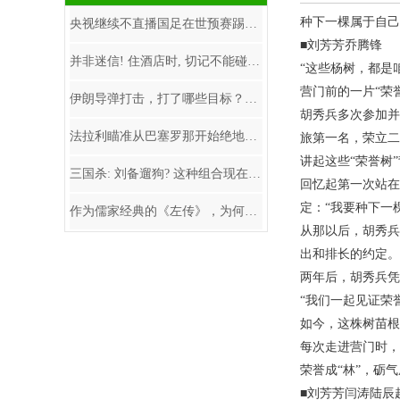
种下一棵属于自己
央视继续不直播国足在世预赛踢沙特 CCTV5同时间播国乒出战WTT赛
■刘芳芳乔腾锋
并非迷信! 住酒店时, 切记不能碰的5样东西, 看完涨知识了
“这些杨树，都是
营门前的一片“荣
伊朗导弹打击，打了哪些目标？伊朗革命卫队总参谋长的宣布，以及各媒体报
胡秀兵多次参加并
法拉利瞄准从巴塞罗那开始绝地反击
旅第一名，荣立二
讲起这些“荣誉树
三国杀: 刘备遛狗? 这种组合现在还能选吗? 当然能!
回忆起第一次站在
定：“我要种下一
作为儒家经典的《左传》，为何却让很多三国武将爱不释手
从那以后，胡秀兵
出和排长的约定。
两年后，胡秀兵凭
“我们一起见证荣
如今，这株树苗根
每次走进营门时，
荣誉成“林”，砺气
■刘芳芳闫涛陆辰