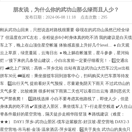
朋友说，为什么你的武功山那么绿而且人少？
发布日期：2024-06-08 11:18 点击次数：295
刚从武功山回来，只想说选对路线很重要 😆现在的武功山虽然已经全绿
了 但温度在28℃左右，全程徒步8小时身体真的吃不消 我的建议是白天缆
车上下，晚上在山顶住星空帐篷 体验感直接上升好几个level... 🔸白天观
云上草原，绿意蔓延，云海日出 🔸晚上躺在帐篷里，星斗参参，星河灿
烂 ✅接下来的几条登山建议，小白出发前一定要仔细看完！ - 1️⃣交通出
行 🚄北上广深杭：高铁→萍乡北站 出站有直达武功山大巴车22元or出租
拼车30元 🚌返程：乘坐接驳车回到游客中心，扫码购买大巴车票等待发
车 . 2️⃣出行天气 提前看好天气预报，尽量避免阴天下雨天 不过武功山的
天气多变，比较难测 很多时候下雨第二天也可以看日出云海 遇到恶劣天
气严禁夜爬！ . 3️⃣路线选择 小白不要考虑其他路线了，即使人少，但是
身体真的吃不消 ✔️直接进入景区，乘坐缆车上下+行走星空栈道 ✔️入住山
脊条件最好的星空营地，隔天徒步走精华段登顶 🌟路线建议（难度：
★★） DAY1 萍乡-武功山景区-缆车达紫极宫-好汉坡-星空营地 DAY2-3
星空营地-吊马桩-金顶-温泉酒店-萍乡返程 . 4️⃣关于臭虫 武功山的臭虫只