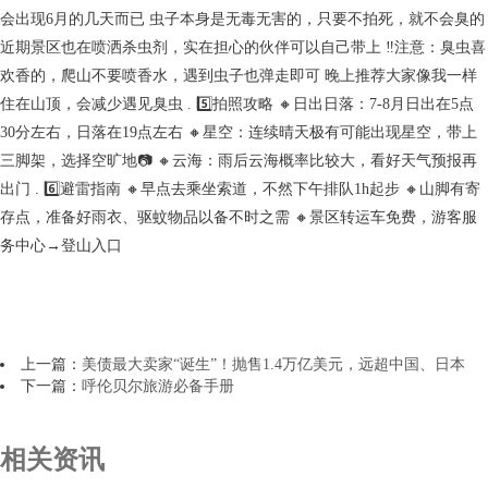
会出现6月的几天而已 虫子本身是无毒无害的，只要不拍死，就不会臭的
近期景区也在喷洒杀虫剂，实在担心的伙伴可以自己带上 ‼️注意：臭虫喜
欢香的，爬山不要喷香水，遇到虫子也弹走即可 晚上推荐大家像我一样
住在山顶，会减少遇见臭虫 . 5️⃣拍照攻略 🔸日出日落：7-8月日出在5点
30分左右，日落在19点左右 🔸星空：连续晴天极有可能出现星空，带上
三脚架，选择空旷地📷 🔸云海：雨后云海概率比较大，看好天气预报再
出门 . 6️⃣避雷指南 🔸早点去乘坐索道，不然下午排队1h起步 🔸山脚有寄
存点，准备好雨衣、驱蚊物品以备不时之需 🔸景区转运车免费，游客服
务中心→登山入口
上一篇：
美债最大卖家“诞生”！抛售1.4万亿美元，远超中国、日本
下一篇：
呼伦贝尔旅游必备手册
相关资讯