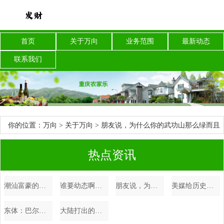
首页
关于万向
业务范围
最新动态
联系我们
你的位置：
万向
>
关于万向
> 朋友说，为什么你的武功山那么绿而且
人少？
热点资讯
潮汕富豪的背后：“倒插门”女婿上位，飞上枝头变
谁要幼态啊，姐要大大方方的性感
朋友说，为什么你的武功山那么绿而且人少？
美媒给历史中锋分档：姚明第六档，约基奇大帝四档，鲨鱼大梦二档
东体：巴尔加斯被换下不是因为小腿受伤，只是出现了抽筋情况
大陆打出的洲际导弹，击碎了岛内台军，指望美军出兵保台的幻想